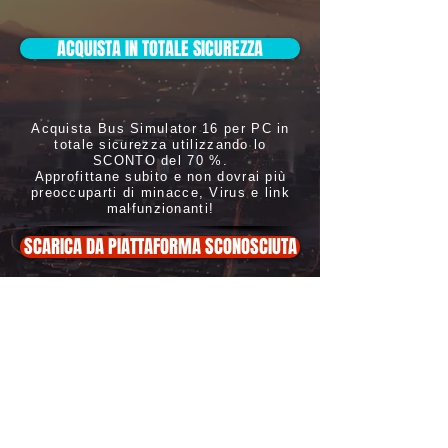
ACQUISTA IN TOTALE SICUREZZA
Acquista Bus Simulator 16 per PC in
totale sicurezza utilizzando lo
SCONTO del 70 %.
Approfittane subito e non dovrai più
preoccuparti di minacce, Virus e link
malfunzionanti!
SCARICA DA PIATTAFORMA SCONOSCIUTA
ATTENZIONE: Non scaricarlo, oltre
a essere illegale potrebbe
danneggiare in modo irreversibile i
l tuo
PC con Virus
Copyright ©
2019-2020
Eliweb di